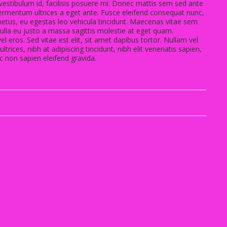
 vestibulum id, facilisis posuere mi. Donec mattis sem sed ante
ermentum ultrices a eget ante. Fusce eleifend consequat nunc,
s metus, eu egestas leo vehicula tincidunt. Maecenas vitae sem
 Nulla eu justo a massa sagittis molestie at eget quam.
l eros. Sed vitae est elit, sit amet dapibus tortor. Nullam vel
trices, nibh at adipiscing tincidunt, nibh elit venenatis sapien,
c non sapien eleifend gravida.