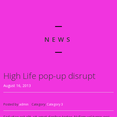
NEWS
High Life pop-up disrupt
August 16, 2013
Posted by
admin
Category:
Category 3
Sed vitae est elit, sit amet dapibus tortor. Nullam vel turpis orci.